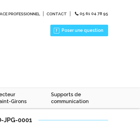
05 61 04 78 95
ACE PROFESSIONNEL
CONTACT
Poser une question
ecteur
Supports de
aint-Girons
communication
-JPG-0001