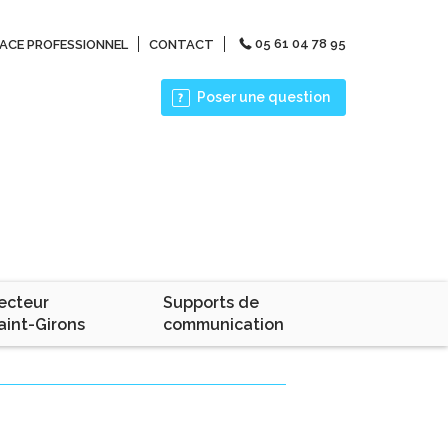
05 61 04 78 95
ACE PROFESSIONNEL
CONTACT
Poser une question
ecteur
Supports de
aint-Girons
communication